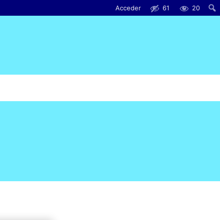
Acceder
61
20