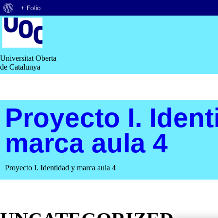
Acerca
+ Folio
Saltar
de
al
contenido
WordPress
Universitat Oberta
de Catalunya
Proyecto I. Ident
marca aula 4
Proyecto I. Identidad y marca aula 4