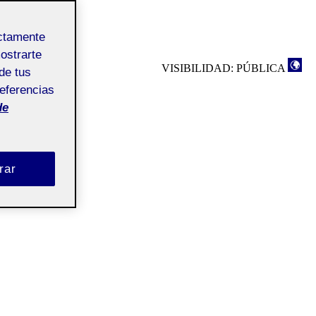
ectamente
mostrarte
VISIBILIDAD: PÚBLICA
de tus
referencias
de
rar