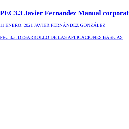
MANUAL
DE
PEC3.3 Javier Fernandez Manual corpor
IDENTIDAD
CORPORATIVA
Y
11 ENERO, 2021
JAVIER FERNÁNDEZ GONZÁLEZ
APLICACIONES
BÁSICAS
PEC 3.3. DESARROLLO DE LAS APLICACIONES BÁSICAS