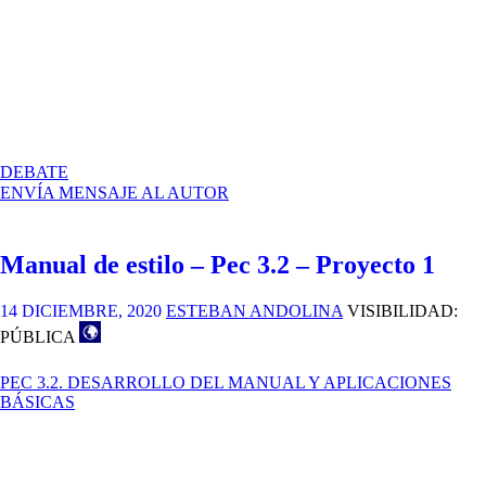
EN
DEBATE
MANUAL
ENVÍA MENSAJE AL AUTOR
DE
ESTILO
–
Manual de estilo – Pec 3.2 – Proyecto 1
PEC
3.2
–
14 DICIEMBRE, 2020
ESTEBAN ANDOLINA
VISIBILIDAD:
PROYECTO
PÚBLICA
1
PEC 3.2. DESARROLLO DEL MANUAL Y APLICACIONES
BÁSICAS