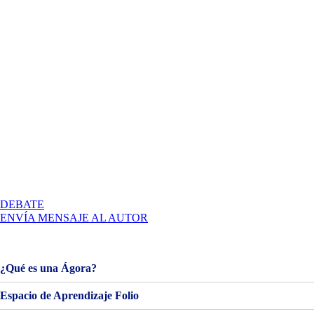
EN
DEBATE
PEC
ENVÍA MENSAJE AL AUTOR
3.2.
DESARROLLO
DEL
MANUAL
¿Qué es una Ágora?
Y
APLICACIONES
Espacio de Aprendizaje Folio
BÁSICAS