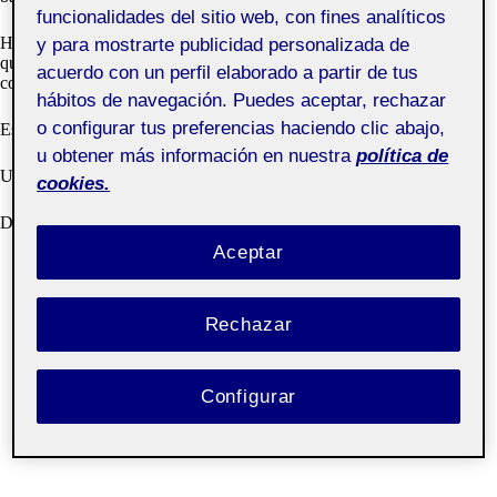
funcionalidades del sitio web, con fines analíticos
He aprendido muchísimo con esta asignatura, pero he de reconocer
y para mostrarte publicidad personalizada de
que todos los conceptos son muy nuevos y las herramientas se han de
acuerdo con un perfil elaborado a partir de tus
controlar para que el tiempo no se te escape entre los dedos.
hábitos de navegación. Puedes aceptar, rechazar
o configurar tus preferencias haciendo clic abajo,
Espero que le deis un aprobado como mínimo.
u obtener más información en nuestra
política de
Un beso a todos
cookies.
Diciembre 2020
Aceptar
Rechazar
Configurar