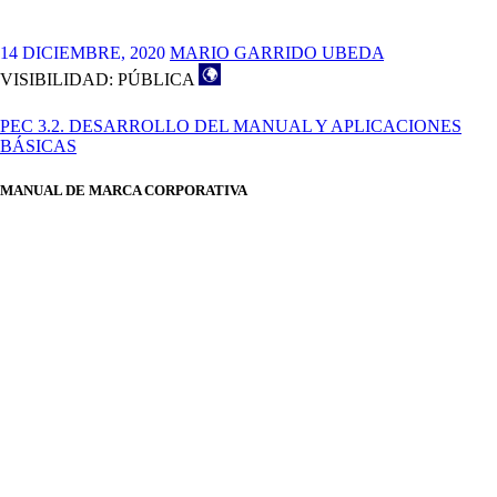
3.2
–
MANUAL
14 DICIEMBRE, 2020
MARIO GARRIDO UBEDA
DE
VISIBILIDAD: PÚBLICA
ESTILO
–
PROYECTO
PEC 3.2. DESARROLLO DEL MANUAL Y APLICACIONES
1
BÁSICAS
MANUAL DE MARCA CORPORATIVA