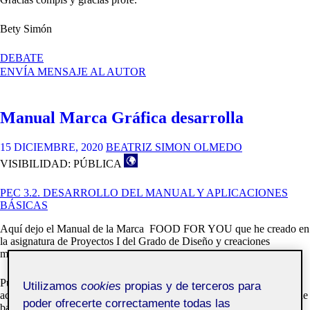
Bety Simón
EN
DEBATE
MANUAL
ENVÍA MENSAJE AL AUTOR
DE
IMAGEN
CORPORATIVA
Manual Marca Gráfica desarrolla
DEFINITIVA
15 DICIEMBRE, 2020
BEATRIZ SIMON OLMEDO
VISIBILIDAD: PÚBLICA
PEC 3.2. DESARROLLO DEL MANUAL Y APLICACIONES
BÁSICAS
Aquí dejo el Manual de la Marca FOOD FOR YOU que he creado en
la asignatura de Proyectos I del Grado de Diseño y creaciones
multimedia.
Puede mejorar y ampliarse bastante, de momento sería una primer
Utilizamos
cookies
propias y de terceros para
acercamiento a este tipo de documentos. Al cliente le entregaría este de
poder ofrecerte correctamente todas las
base, pero tendría que ampliarlo con más contenidos.