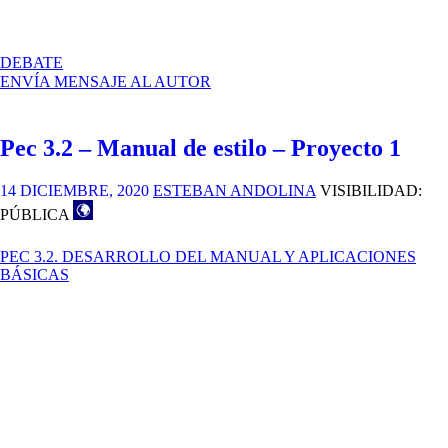
EN
DEBATE
MANUAL
ENVÍA MENSAJE AL AUTOR
DE
ESTILO
–
Pec 3.2 – Manual de estilo – Proyecto 1
PEC
3.2
–
14 DICIEMBRE, 2020
ESTEBAN ANDOLINA
VISIBILIDAD:
PROYECTO
PÚBLICA
1
PEC 3.2. DESARROLLO DEL MANUAL Y APLICACIONES
BÁSICAS