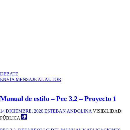
EN
DEBATE
DOMO
ENVÍA MENSAJE AL AUTOR
–
MANUAL
DE
Manual de estilo – Pec 3.2 – Proyecto 1
INDENTIDAD
GRÁFICA
14 DICIEMBRE, 2020
ESTEBAN ANDOLINA
VISIBILIDAD:
PÚBLICA