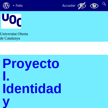
Acerca
61
20
+ Folio
Acceder
de
Saltar
al
WordPress
contenido
Universitat Oberta
de Catalunya
Proyecto
I.
Identidad
y