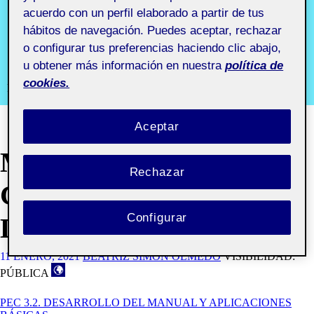
marca
acuerdo con un perfil elaborado a partir de tus
hábitos de navegación. Puedes aceptar, rechazar
aula 4
o configurar tus preferencias haciendo clic abajo,
u obtener más información en nuestra
política de
cookies.
Proyecto I. Identidad y marca aula 4
Aceptar
MANUAL DE IMAGEN
Rechazar
CORPORATIVA
Configurar
DEFINITIVA
11 ENERO, 2021
BEATRIZ SIMON OLMEDO
VISIBILIDAD:
PÚBLICA
PEC 3.2. DESARROLLO DEL MANUAL Y APLICACIONES