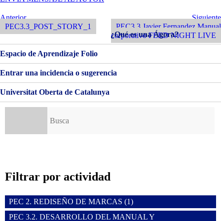
DE
IMAGEN
Navegación
Entrada
Siguiente
Anterior
Siguiente
CORPORATIVA
Anterior
Entrada
PEC3.3_POST_STORY_1
PEC3.3 Javier Fernandez Manual
de
DEFINITIVA
¿Qué es una Ágora?
corporativo FEED NIGHT LIVE
entradas
Espacio de Aprendizaje Folio
Entrar una incidencia o sugerencia
Universitat Oberta de Catalunya
Buscar:
Filtrar por actividad
PEC 2. REDISEÑO DE MARCAS (1)
PEC 3.2. DESARROLLO DEL MANUAL Y