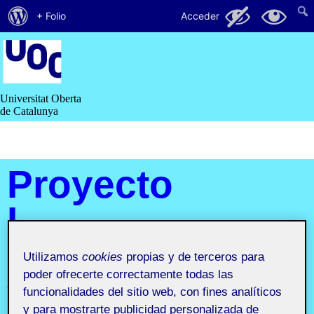
Acerca
61
20
+ Folio
Acceder
de
Saltar
al
WordPress
contenido
Universitat Oberta
de Catalunya
Proyecto
I.
Identidad
Utilizamos
cookies
propias y de terceros para
poder ofrecerte correctamente todas las
y
funcionalidades del sitio web, con fines analíticos
y para mostrarte publicidad personalizada de